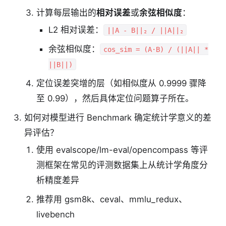
计算每层输出的
相对误差
或
余弦相似度
：
L2 相对误差：
||A - B||₂ / ||A||₂
余弦相似度：
cos_sim = (A·B) / (||A|| *
||B||)
定位误差突增的层（如相似度从 0.9999 骤降
至 0.99），然后具体定位问题算子所在。
如何对模型进行 Benchmark 确定统计学意义的差
异评估？
使用 evalscope/lm-eval/opencompass 等评
测框架在常见的评测数据集上从统计学角度分
析精度差异
推荐用 gsm8k、ceval、mmlu_redux、
livebench