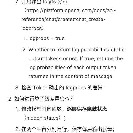
开启输出 logits 分布
（https://platform.openai.com/docs/api-
reference/chat/create#chat_create-
logprobs）
logprobs = true
Whether to return log probabilities of the
output tokens or not. If true, returns the
log probabilities of each output token
returned in the content of message.
检查 Token 输出的 logprobs 的差异
如何进行算子级差异检查？
修改模型前向函数，
逐层保存隐藏状态
（hidden states）；
在两个平台分别运行，保存每层输出张量；