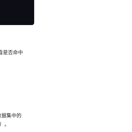
看是否命中
前数据集中的
果）。