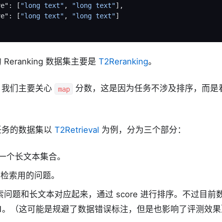
ve"
:
[
"long text"
,
"long text"
],
ve"
:
[
"long text"
,
"long text"
]
Reranking 数据集主要是
T2Reranking
。
，我们主要关心
分数，这是因为任务不涉及排序，而是
map
务的数据集以
T2Retrieval
为例，分为三个部分：
：是一个长文本集合。
s：是检索用的问题。
 将检索问题和长文本对应起来，通过 score 进行排序。不过目
都为 1。（这可能是规避了数据错误标注，但是也影响了评测效