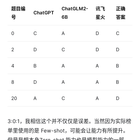
题目编
ChatGLM2-
讯飞
正确
ChatGPT
号
6B
星火
答案
0
C
A
D
C
2
D
C
D
D
4
B
A
A
B
8
D
A
A
B
20
A
C
A
D
3:0:1，我相信这个并不仅仅是误差。当然因为实际榜
单里使用的是 Few-shot，可能会让能力有所提升。
但是我想本身Zero-shot 能力也是模型能力的一部