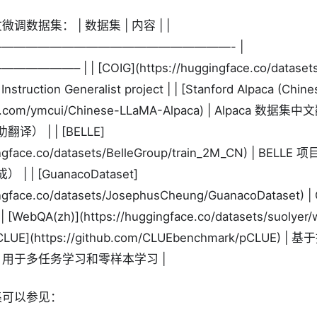
数据集： | 数据集 | 内容 | |
———————————————————- |
—– | | [COIG](https://huggingface.co/datasets/
nstruction Generalist project | | [Stanford Alpaca (Chine
hub.com/ymcui/Chinese-LLaMA-Alpaca) | Alpaca 数据集
翻译） | | [BELLE]
gingface.co/datasets/BelleGroup/train_2M_CN) | BE
 | | [GuanacoDataset]
ingface.co/datasets/JosephusCheung/GuanacoDataset)
WebQA(zh)](https://huggingface.co/datasets/suolyer
CLUE](https://github.com/CLUEbenchmark/pCLUE)
用于多任务学习和零样本学习 |
集可以参见：