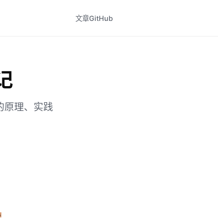
文章
GitHub
记
的原理、实践