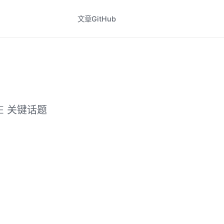
文章
GitHub
E 关键话题