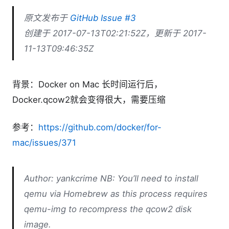
原文发布于
GitHub Issue #3
创建于 2017-07-13T02:21:52Z，更新于 2017-
11-13T09:46:35Z
背景：Docker on Mac 长时间运行后，
Docker.qcow2就会变得很大，需要压缩
参考：
https://github.com/docker/for-
mac/issues/371
Author: yankcrime NB: You’ll need to install
qemu via Homebrew as this process requires
qemu-img to recompress the qcow2 disk
image.